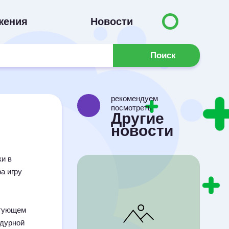
жения
Новости
Поиск
рекомендуем
посмотреть
Другие
новости
и в
а игру
стующем
 дурной