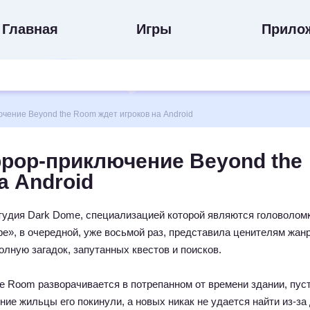
Главная
Игры
Прило
ние Beyond the Room ждет игроков на Android
рор-приключение Beyond the
а Android
тудия Dark Dome, специализацией которой являются головоломк
», в очередной, уже восьмой раз, представила ценителям жанр
олную загадок, запутанных квестов и поисков.
he Room разворачивается в потрепанном от времени здании, пу
жние жильцы его покинули, а новых никак не удается найти из-за