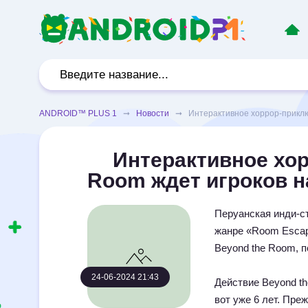
ANDROID™ PLUS 1
➞
Новости
➞ Интерактивное хоррор-приключе
Интерактивное хор
Room ждет игроков н
Перуанская инди-с
жанре «Room Escape
Beyond the Room, п
24-06-2024 21:43
Действие Beyond t
вот уже 6 лет. Пре