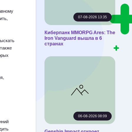
авному
07-08-2026 13:35
ить,
Киберпанк MMORPG Ares: The
Iron Vanguard вышла в 6
зыскать
странах
 также
орых
я,
06-08-2026 08:09
иний
дить
Genshin Impact откроет