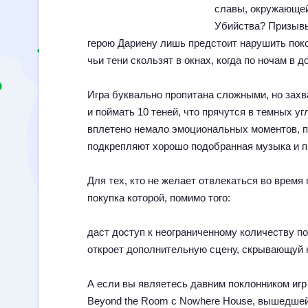
славы, окружающей
Убийства? Призывы
герою Дариену лишь предстоит нарушить поко
чьи тени скользят в окнах, когда по ночам в д
Игра буквально пропитана сложными, но захв
и поймать 10 теней, что прячутся в темных у
вплетено немало эмоциональных моментов, п
подкрепляют хорошо подобранная музыка и 
Для тех, кто не желает отвлекаться во время
покупка которой, помимо того:
даст доступ к неограниченному количеству по
откроет дополнительную сцену, скрывающуй 
А если вы являетесь давним поклонником игр
Beyond the Room с Nowhere House, вышедшей в