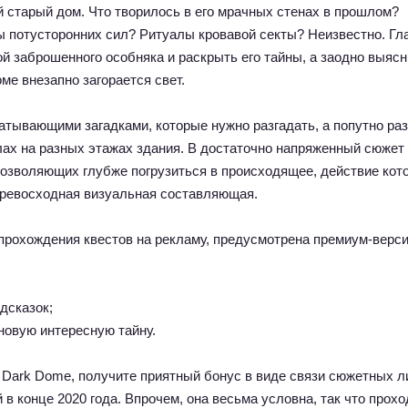
 старый дом. Что творилось в его мрачных стенах в прошлом?
 потусторонних сил? Ритуалы кровавой секты? Неизвестно. Гл
й заброшенного особняка и раскрыть его тайны, а заодно выясн
оме внезапно загорается свет.
атывающими загадками, которые нужно разгадать, а попутно ра
глах на разных этажах здания. В достаточно напряженный сюжет
озволяющих глубже погрузиться в происходящее, действие кот
превосходная визуальная составляющая.
 прохождения квестов на рекламу, предусмотрена премиум-верси
дсказок;
новую интересную тайну.
 Dark Dome, получите приятный бонус в виде связи сюжетных л
 конце 2020 года. Впрочем, она весьма условна, так что прохо