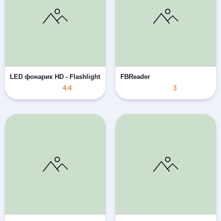
LED фонарик HD - Flashlight
FBReader
4.4
3