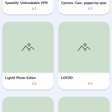
Speedify: Unbreakable VPN
Cymera- Cam, редактор красив
4.1
4.3
LightX Photo Editor
LOVOO
3.8
4.4