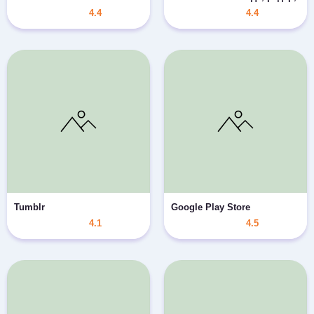
4.4
4.4
Tumblr
Google Play Store
4.1
4.5