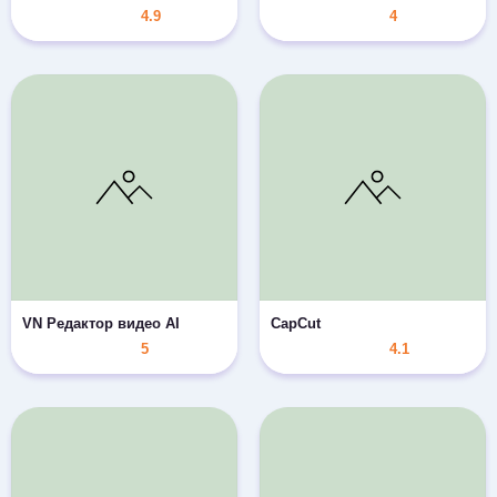
4.9
4
VN Редактор видео AI
CapCut
5
4.1