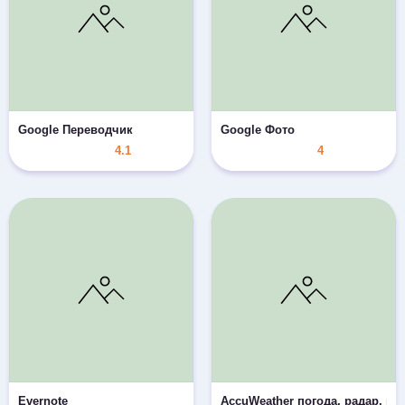
Google Переводчик
Google Фото
4.1
4
Evernote
AccuWeather погода, радар, но