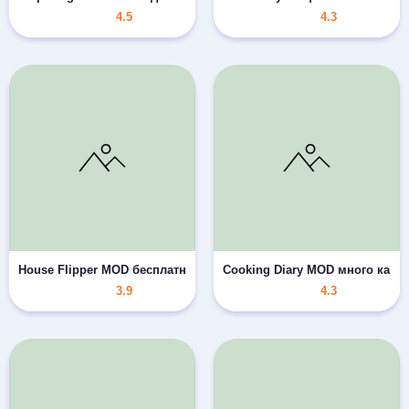
4.5
4.3
House Flipper MOD бесплатный обмен валюты
Cooking Diary MOD много камн
3.9
4.3