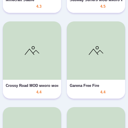
4.3
4.5
Crossy Road MOD много монет/скины
Garena Free Fire
4.4
4.4