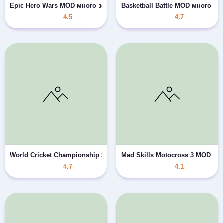
Epic Hero Wars MOD много золота/самоцветов
Basketball Battle MOD много де
4.5
4.7
World Cricket Championship 2 - WCC2 MOD много монет
Mad Skills Motocross 3 MOD мн
4.7
4.1