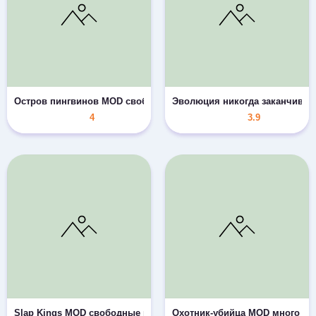
Остров пингвинов MOD свободные покупки
Эволюция никогда заканчивае
4
3.9
Slap Kings MOD свободные покупки
Охотник-убийца MOD много ал