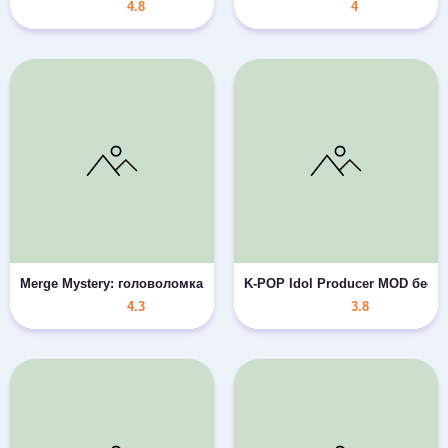
4.8
4
Merge Mystery: головоломка MOD свободные покупки
K-POP Idol Producer MOD бесп
4.3
3.8