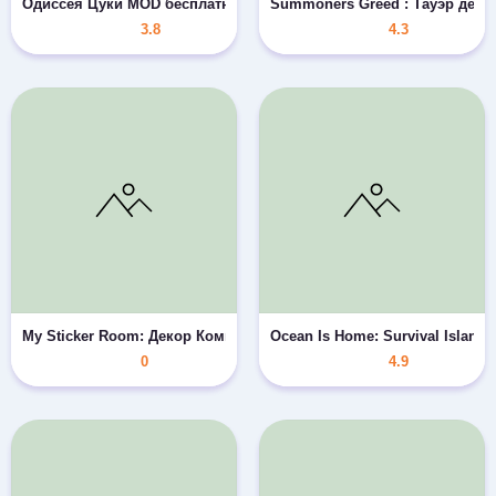
Одиссея Цуки MOD бесплатные покупки
Summoners Greed : Тауэр деф
3.8
4.3
My Sticker Room: Декор Комнаты MOD бесплатные покупки/без 
Ocean Is Home: Survival Islan
0
4.9