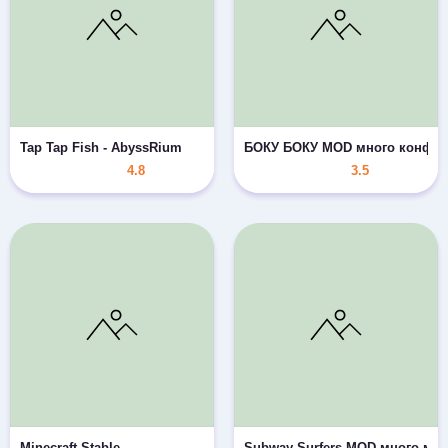
Tap Tap Fish - AbyssRium
БОКУ БОКУ MOD много конфет
4.8
3.5
Minecraft Stable
Subway Surfers MOD много мо