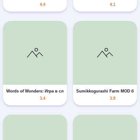
4.4
4.1
Words of Wonders: Игра в слова MOD много камней
Sumikkogurashi Farm MOD без
3.4
3.9