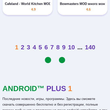
Cafeland - World Kitchen MOD свободные покупки
Bowmasters MOD много монет/
4.9
4.6
1
2
3
4
5
6
7
8
9
10
...
140
ANDROID™
PLUS
1
Последние новости, игры, программы. Здесь вы сможете
скачать совершенно бесплатно и без регистрации, полные