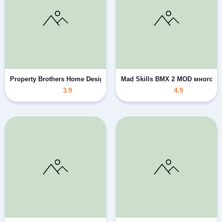
Property Brothers Home Design MOD много монет/камней
Mad Skills BMX 2 MOD много де
3.9
4.9