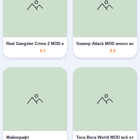
Real Gangster Crime 2 MOD много денег/гемов
Swamp Attack MOD много моне
4.3
4.9
Майнкрафт
Toca Boca World MOD всё откр