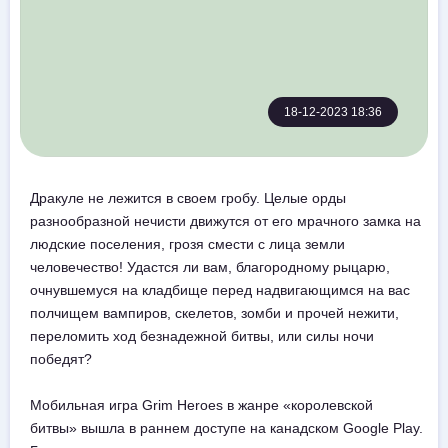
18-12-2023 18:36
Дракуле не лежится в своем гробу. Целые орды
разнообразной нечисти движутся от его мрачного замка на
людские поселения, грозя смести с лица земли
человечество! Удастся ли вам, благородному рыцарю,
очнувшемуся на кладбище перед надвигающимся на вас
полчищем вампиров, скелетов, зомби и прочей нежити,
переломить ход безнадежной битвы, или силы ночи
победят?
Мобильная игра Grim Heroes в жанре «королевской
битвы» вышла в раннем доступе на канадском Google Play.