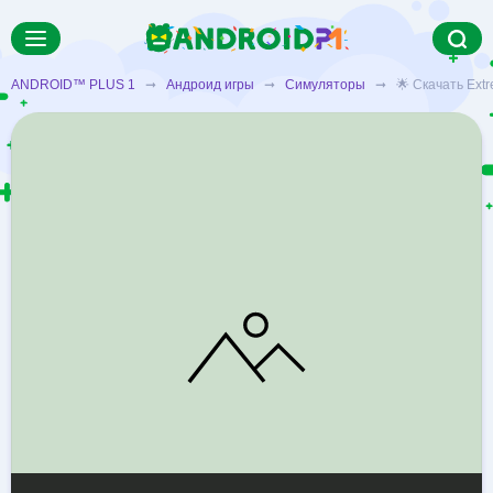
ANDROID™ PLUS 1
➞
Андроид игры
➞
Симуляторы
➞ 🌟 Скачать Extre