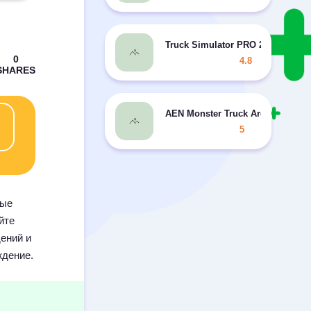
Truck Simulator PRO 2016 + MOD
4.8
AEN Monster Truck Arena 2017
5
ные
йте
дений и
ждение.