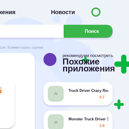
жения
Новости
Поиск
рсия. Комментарии, оценки
рекомендуем посмотреть
Похожие
приложения
5
Truck Driver Crazy Road 2
4.7
Monster Truck Driver 3D
3.8