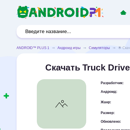
ANDROID™ PLUS 1
➞
Андроид игры
➞
Симуляторы
➞ 🌟 Скачат
Скачать Truck Driv
Разработчик:
Андроид:
Жанр:
Размер:
Обновлено: