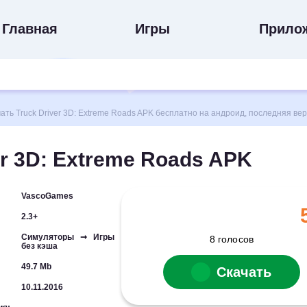
Главная
Игры
Прило
ь Truck Driver 3D: Extreme Roads APK бесплатно на андроид, последняя ве
er 3D: Extreme Roads APK
VascoGames
2.3+
Симуляторы ➞ Игры
8
голосов
без кэша
49.7 Mb
Скачать
10.11.2016