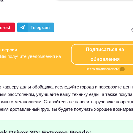
ия:
Подписаться на
 версии
Вы получите уведомления на
обновления
Всего подписались:
1
ою карьеру дальнобойщика, исследуйте города и перевозите цен
ым расстояниям, улучшайте вашу технику езды, а также покупа
громным мегаполисам. Старайтесь не наносить грузовике повреж
время доставленный груз, вы будете получать хорошее вознагра
ck Driver 3D: Extreme Roads: