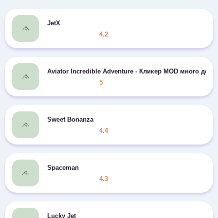
JetX
4.2
Aviator Incredible Adventure - Кликер MOD много денег
5
Sweet Bonanza
4.4
Spaceman
4.3
Lucky Jet