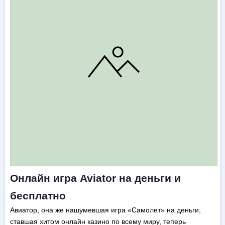
Онлайн игра Aviator на деньги и
бесплатно
Авиатор, она же нашумевшая игра «Самолет» на деньги,
ставшая хитом онлайн казино по всему миру, теперь