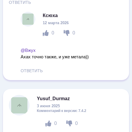
ОТВЕТИТЬ
Ксюха
12 марта 2026
0
0
@Вжух
Ахах точно также, и уже метала))
ОТВЕТИТЬ
Yusuf_Durmaz
3 июня 2025
7.4.2
0
0