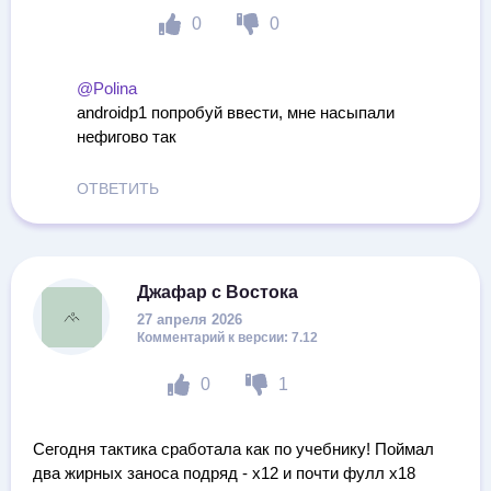
0
0
@Polina
androidp1 попробуй ввести, мне насыпали
нефигово так
ОТВЕТИТЬ
Джафар с Востока
27 апреля 2026
7.12
0
1
Сегодня тактика сработала как по учебнику! Поймал
два жирных заноса подряд - х12 и почти фулл х18