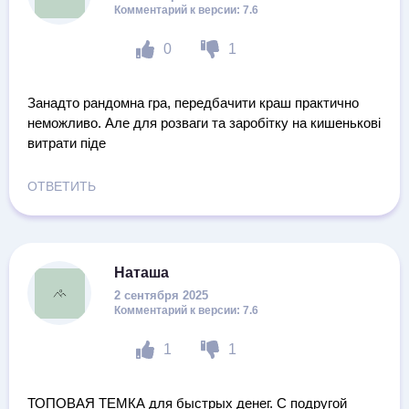
7.6
0
1
Занадто рандомна гра, передбачити краш практично
неможливо. Але для розваги та заробітку на кишенькові
витрати піде
ОТВЕТИТЬ
Наташа
2 сентября 2025
7.6
1
1
ТОПОВАЯ ТЕМКА для быстрых денег. С подругой