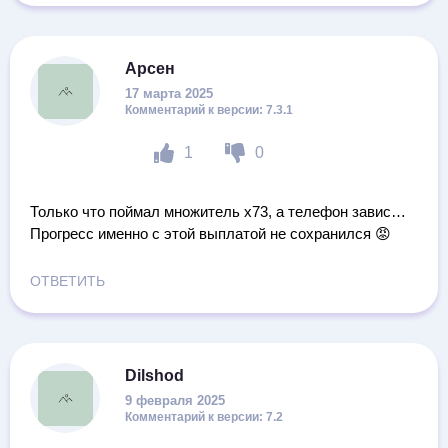
Арсен
17 марта 2025
7.3.1
1
0
Только что поймал множитель х73, а телефон завис…
Прогресс именно с этой выплатой не сохранился 😡
ОТВЕТИТЬ
Dilshod
9 февраля 2025
7.2