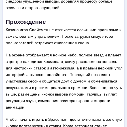
синдром упущенной выгоды, добавляя процессу больше
веселья и острых ощущений.
Прохождение
Казино игра Спейсмен не отличается сложными правилами и
замысловатым управлением. После загрузки симулятора
пользователей встречает оживленная сцена.
На экране отображается ночное небо, полное звезд и планет,
в центре находится Космонавт, снизу расположена консоль
для настройки ставок и авто-режима, а в правый верхний угол
интерфейса вынесен онлайн-чат. Последний позволяет
участникам сессий общаться друг с другом и обмениваться
результатами в режиме реального времени. Здесь же, но чуть
выше, размещены иконки вызова помощи, таблицы выплат,
регуляции звука, изменения размера экрана и скорости
анимаций.
Чтобы начать играть в Spaceman, достаточно нажать зеленую
кнопку подтверждения ставки. Когда астронавт станет