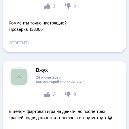
1
5
Комменты точно настоящие?
Проверка 433906
ОТВЕТИТЬ
Вжух
24 июня 2025
7.4.2
2
0
В целом фартовая игра на деньги, но после трех
крашей подряд хочется телефон в стену метнуть😭