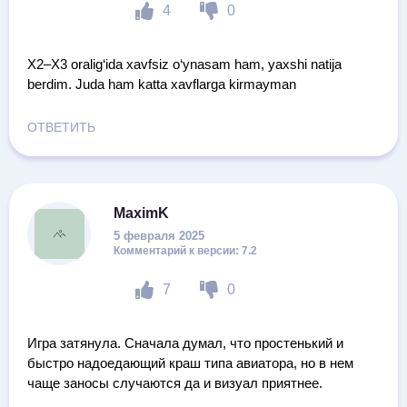
4
0
X2–X3 oralig‘ida xavfsiz o‘ynasam ham, yaxshi natija
berdim. Juda ham katta xavflarga kirmayman
ОТВЕТИТЬ
MaximK
5 февраля 2025
7.2
7
0
Игра затянула. Сначала думал, что простенький и
быстро надоедающий краш типа авиатора, но в нем
чаще заносы случаются да и визуал приятнее.