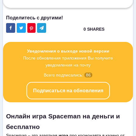
Уведомления о выходе новой версии
После обновления приложения Вы получите
уведомления на почту
Всего подписались:
86
Подписаться на обновления
Онлайн игра Spaceman на деньги и
бесплатно
Spaceman – это азартная
игра
про космонавта в казино от