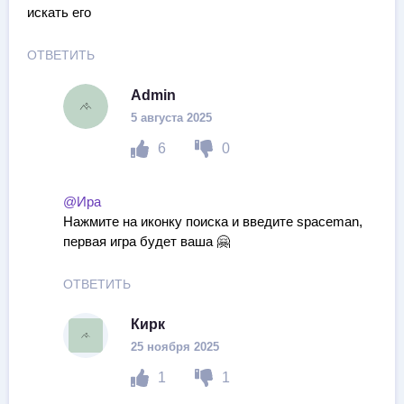
искать его
ОТВЕТИТЬ
Admin
5 августа 2025
6
0
@Ира
Нажмите на иконку поиска и введите spaceman,
первая игра будет ваша 🤗
ОТВЕТИТЬ
Кирк
25 ноября 2025
1
1