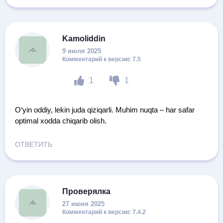
Kamoliddin
9 июля 2025
7.5
1
1
O‘yin oddiy, lekin juda qiziqarli. Muhim nuqta – har safar
optimal xodda chiqarib olish.
ОТВЕТИТЬ
Проверялка
27 июня 2025
7.4.2