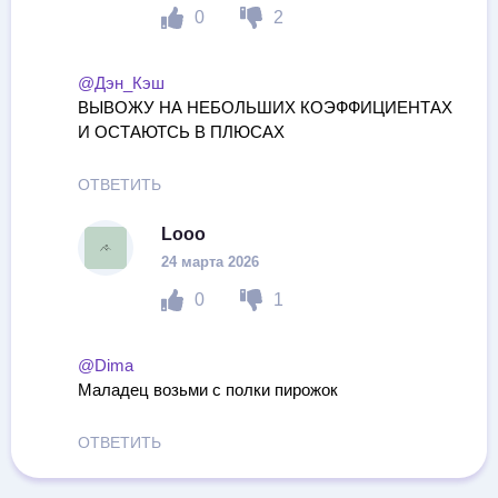
0
2
@Дэн_Кэш
ВЫВОЖУ НА НЕБОЛЬШИХ КОЭФФИЦИЕНТАХ
И ОСТАЮТСЬ В ПЛЮСАХ
ОТВЕТИТЬ
Looo
24 марта 2026
0
1
@Dima
Маладец возьми с полки пирожок
ОТВЕТИТЬ