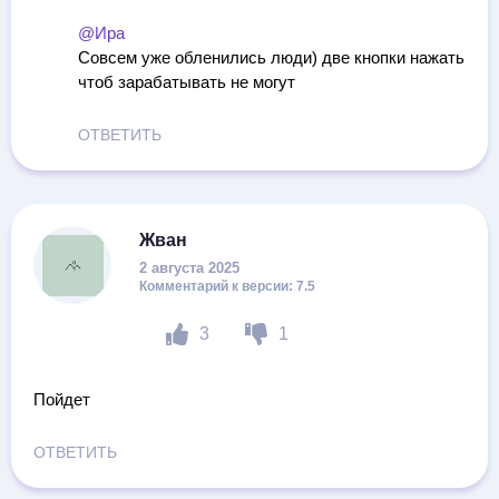
@Ира
Совсем уже обленились люди) две кнопки нажать
чтоб зарабатывать не могут
ОТВЕТИТЬ
Жван
2 августа 2025
7.5
3
1
Пойдет
ОТВЕТИТЬ