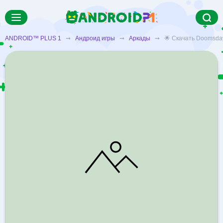
ANDROID™ PLUS 1
➞
Андроид игры
➞
Аркады
➞ 🌟 Скачать Doomsday 