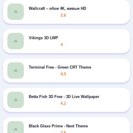
Wallcraft – обои 4К, живые HD
2.6
Vikings 3D LWP
4
Terminal Free - Green CRT Theme
4.5
Betta Fish 3D Free - 3D Live Wallpaper
4.1
Black Glass Prime - Next Theme
2.5