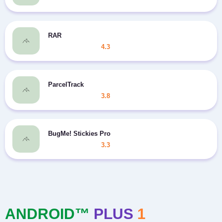
RAR
4.3
ParcelTrack
3.8
BugMe! Stickies Pro
3.3
ANDROID™
PLUS
1