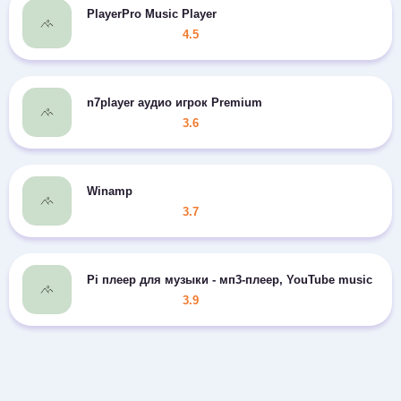
PlayerPro Music Player
4.5
n7player аудио игрок Premium
3.6
Winamp
3.7
Pi плеер для музыки - мп3-плеер, YouTube music
3.9