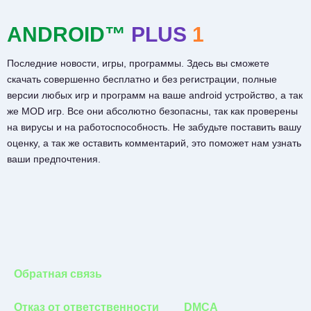
ANDROID™
PLUS
1
Последние новости, игры, программы. Здесь вы сможете
скачать совершенно бесплатно и без регистрации, полные
версии любых игр и программ на ваше android устройство, а так
же MOD игр. Все они абсолютно безопасны, так как проверены
на вирусы и на работоспособность. Не забудьте поставить вашу
оценку, а так же оставить комментарий, это поможет нам узнать
ваши предпочтения.
Обратная связь
Отказ от ответственности
DMCA