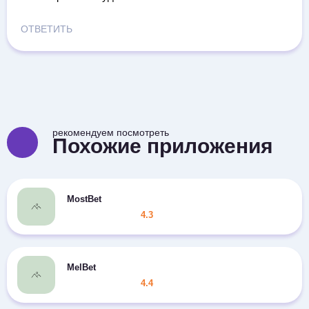
ОТВЕТИТЬ
рекомендуем посмотреть
Похожие приложения
MostBet
4.3
MelBet
4.4