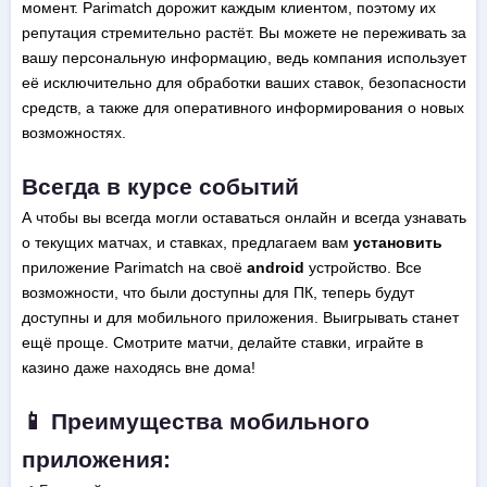
момент. Parimatch дорожит каждым клиентом, поэтому их
репутация стремительно растёт. Вы можете не переживать за
вашу персональную информацию, ведь компания использует
её исключительно для обработки ваших ставок, безопасности
средств, а также для оперативного информирования о новых
возможностях.
Всегда в курсе событий
А чтобы вы всегда могли оставаться онлайн и всегда узнавать
о текущих матчах, и ставках, предлагаем вам
установить
приложение Parimatch на своё
android
устройство. Все
возможности, что были доступны для ПК, теперь будут
доступны и для мобильного приложения. Выигрывать станет
ещё проще. Смотрите матчи, делайте ставки, играйте в
казино даже находясь вне дома!
📱 Преимущества мобильного
приложения: