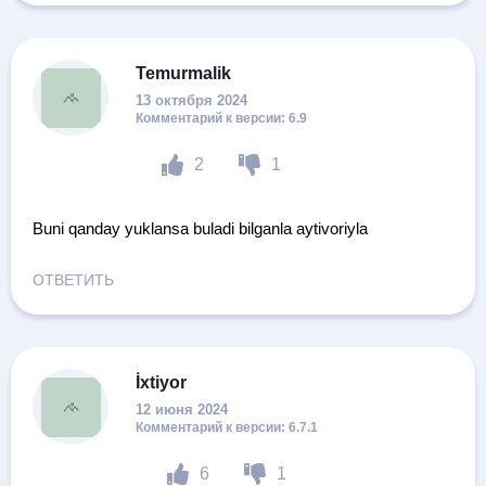
Temurmalik
13 октября 2024
6.9
2
1
Buni qanday yuklansa buladi bilganla aytivoriyla
ОТВЕТИТЬ
İxtiyor
12 июня 2024
6.7.1
6
1