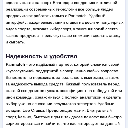
сделать ставки на спорт. Благодаря внедрению и отличной
реализации современных технологий всё больше людей
предпочитают работать только с Parimatch. Удобный
интерфейс, ежедневные линии ставок на десятки популярных
видов спорта, включая киберспорт, а также широкий спектр
казино-продуктов - привлекут ваше внимания сделать ставку
и сыграть.
Надежность и удобство
Parimatch
- это надёжный партнёр, который славится своей
круглосуточной поддержкой в совершенно любых вопросах.
Вы можете не переживать за реальность выигрыша, а также
за надёжность вывода средств. Каждый пользователь перед
ставкой всегда может узнать коэффициент на победу той или
иной команды, ознакомиться с полной аналитикой и сделать
выбор уже на основании результатов экспертов. Удобные
вкладки: Live Ставки, Предстоящие матчи, Виртуальный
спорт, Казино, Быстрые игры и так далее помогут вам быстро
сориентироваться и найти то, что вас интересует на данный