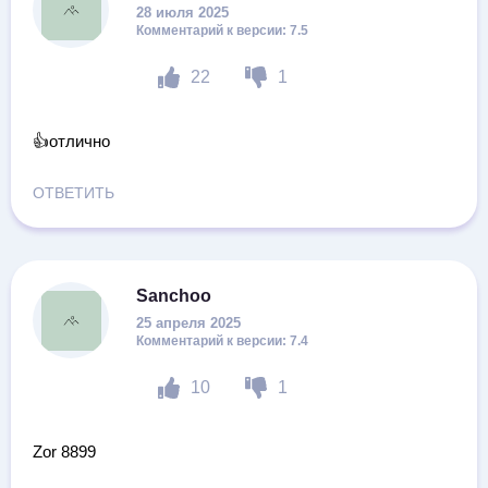
28 июля 2025
7.5
22
1
👍отлично
ОТВЕТИТЬ
Sanchoo
25 апреля 2025
7.4
10
1
Zor 8899