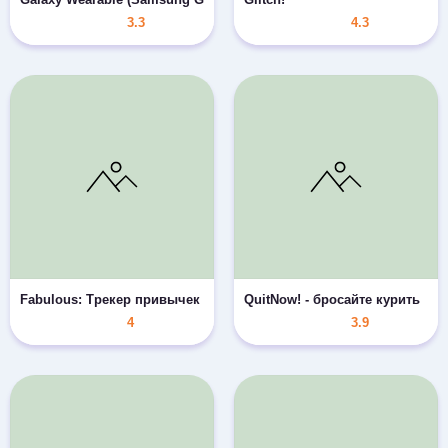
3.3
4.3
Fabulous: Трекер привычек
QuitNow! - бросайте курить
4
3.9