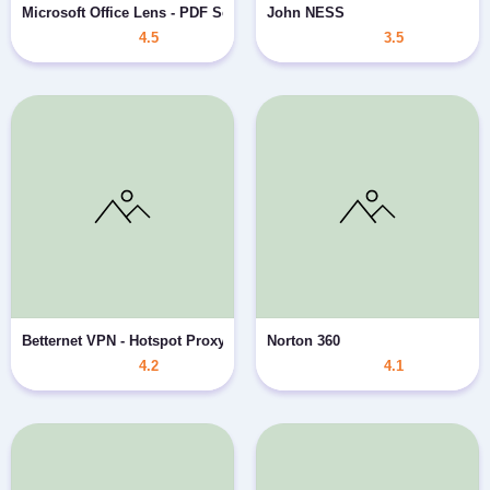
Microsoft Office Lens - PDF Scanner
John NESS
4.5
3.5
Betternet VPN - Hotspot Proxy
Norton 360
4.2
4.1