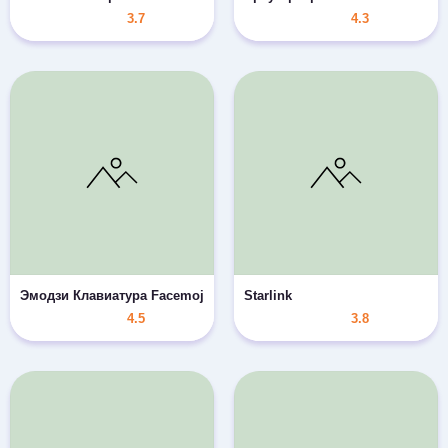
3.7
4.3
Эмодзи Клавиатура Facemoji: Emoji, смайлики, GIFs
Starlink
4.5
3.8