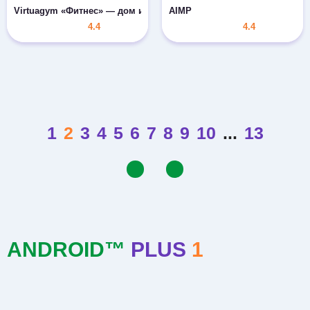
Virtuagym «Фитнес» — дом и зал
AIMP
4.4
4.4
1
2
3
4
5
6
7
8
9
10
...
13
ANDROID™
PLUS
1