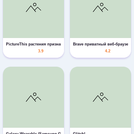
PictureThis растения признать
Brave приватный веб-браузер
3.9
4.2
Galaxy Wearable (Samsung Gear)
Glitch!