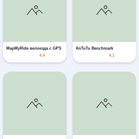
MapMyRide велоезда с GPS
AnTuTu Benchmark
4.4
4.1