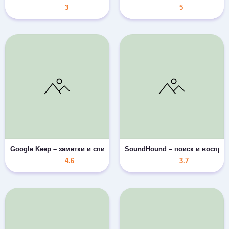
3
5
Google Keep – заметки и списки
SoundHound – поиск и воспро
4.6
3.7