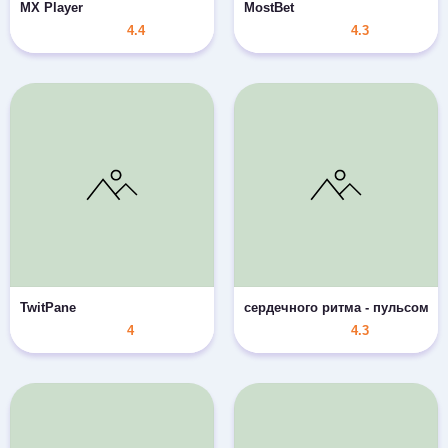
MX Player
MostBet
4.4
4.3
TwitPane
сердечного ритма - пульсомет
4
4.3