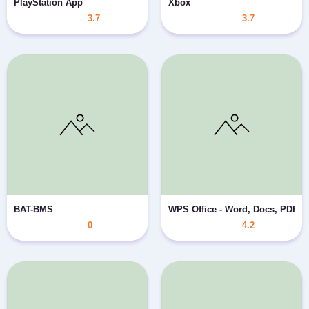
PlayStation App
Xbox
3.7
3.7
BAT-BMS
WPS Office - Word, Docs, PDF, N
0
4.2