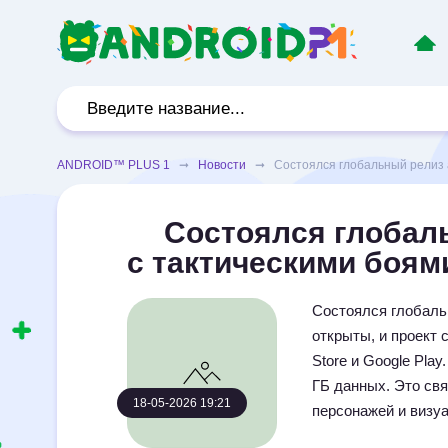
ANDROID™ PLUS 1
➞
Новости
➞ Состоялся глобальный релиз ан
Состоялся глобаль
с тактическими боям
Состоялся глобальн
открыты, и проект 
Store и Google Pla
ГБ данных. Это свя
18-05-2026 19:21
персонажей и визу