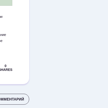
ри
ание
зе
ОММЕНТАРИЙ