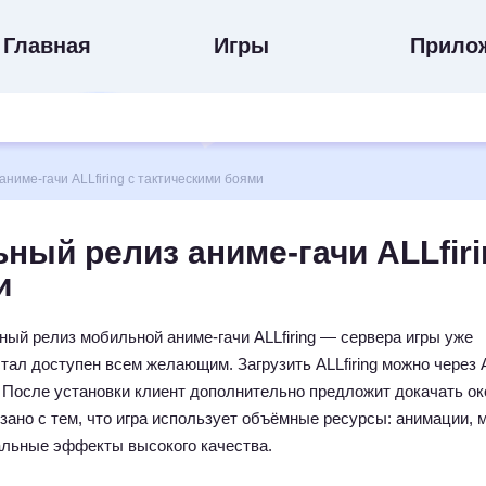
Главная
Игры
Прило
име-гачи ALLfiring с тактическими боями
ный релиз аниме-гачи ALLfiri
и
ый релиз мобильной аниме-гачи ALLfiring — сервера игры уже
стал доступен всем желающим. Загрузить ALLfiring можно через 
y. После установки клиент дополнительно предложит докачать ок
зано с тем, что игра использует объёмные ресурсы: анимации, 
альные эффекты высокого качества.