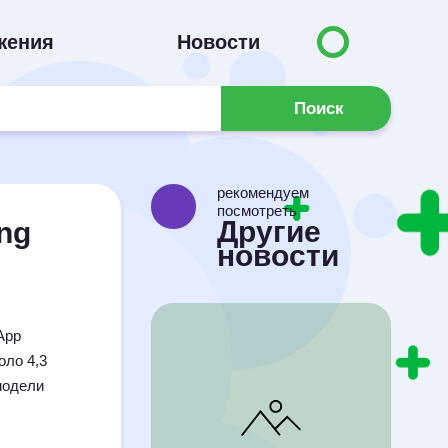
жения
Новости
Поиск
рекомендуем
посмотреть
Другие
ng
новости
App
оло 4,3
модели