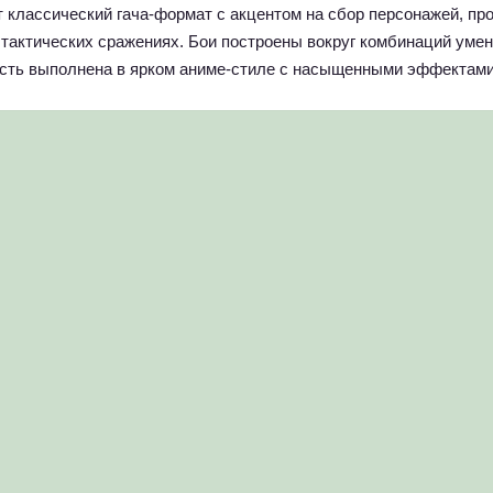
ет классический гача-формат с акцентом на сбор персонажей, пр
 тактических сражениях. Бои построены вокруг комбинаций умен
часть выполнена в ярком аниме-стиле с насыщенными эффектами