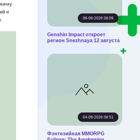
окачку
ий и
06-08-2026 08:09
.
Genshin Impact откроет
регион Snezhnaya 12 августа
04-08-2026 08:51
Фэнтезийная MMORPG
Eclipse: The Awakening