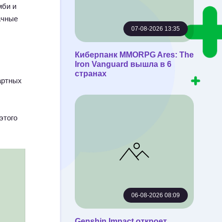
мби и
ачные
07-08-2026 13:35
Киберпанк MMORPG Ares: The
Iron Vanguard вышла в 6
странах
артных
этого
06-08-2026 08:09
Genshin Impact откроет