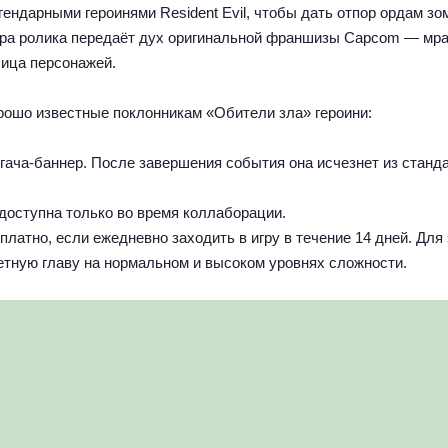
ендарными героинями Resident Evil, чтобы дать отпор ордам зо
ра ролика передаёт дух оригинальной франшизы Capcom — мр
лица персонажей.
рошо известные поклонникам «Обители зла» героини:
гача-баннер. После завершения события она исчезнет из станд
доступна только во время коллаборации.
атно, если ежедневно заходить в игру в течение 14 дней. Для 
етную главу на нормальном и высоком уровнях сложности.