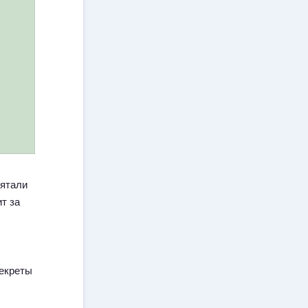
рятали
т за
секреты