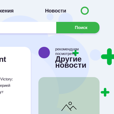
жения
Новости
Поиск
рекомендуем
посмотреть
Другие
nt
новости
ictory:
серией
ут