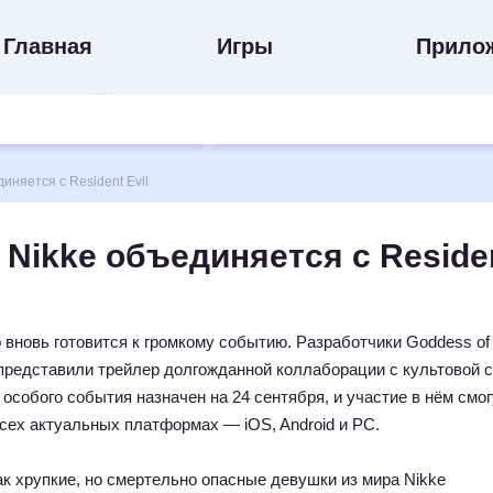
Главная
Игры
Прило
иняется с Resident Evil
: Nikke объединяется с Reside
вновь готовится к громкому событию. Разработчики Goddess of V
представили трейлер долгожданной коллаборации с культовой 
з особого события назначен на 24 сентября, и участие в нём смог
всех актуальных платформах — iOS, Android и PC.
ак хрупкие, но смертельно опасные девушки из мира Nikke