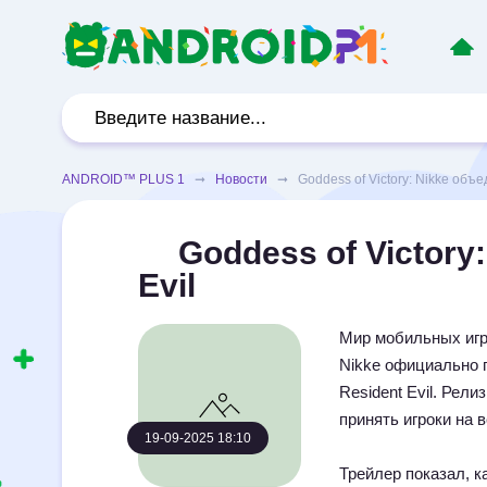
ANDROID™ PLUS 1
➞
Новости
➞ Goddess of Victory: Nikke объед
Goddess of Victory
Evil
Мир мобильных игр 
Nikke официально 
Resident Evil. Рели
принять игроки на 
19-09-2025 18:10
Трейлер показал, к