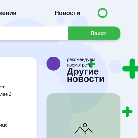
жения
Новости
Поиск
рекомендуем
посмотреть
Другие
новости
йн-
олее 2
димо