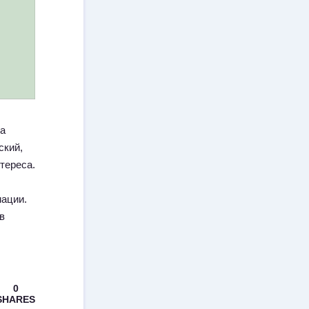
на
ский,
тереса.
мации.
в