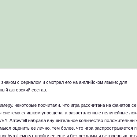
о знаком с сериалом и смотрел его на английском языке: для
ный актерский состав.
римеру, некоторые посчитали, что игра рассчитана на фанатов се
я система слишком упрощена, а разветвленные нелинейные лок
WBY: Arrowfell набрала внушительное количество положительны
ысл оценить ее лично, тем более, что игра распространяется п
nchyroll смогут пройти ее еще и без рекламы и встроенных пок