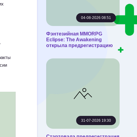
их
04-08-2026 08:51
Фэнтезийная MMORPG
Eclipse: The Awakening
,
открыла предрегистрацию
факты
ссии
31-07-2026 19:30
Стартовала предрегистрация