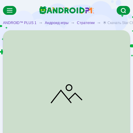
ANDROID™ PLUS 1
➞
Андроид игры
➞
Стратегии
➞ 🌟 Скачать Star Ch