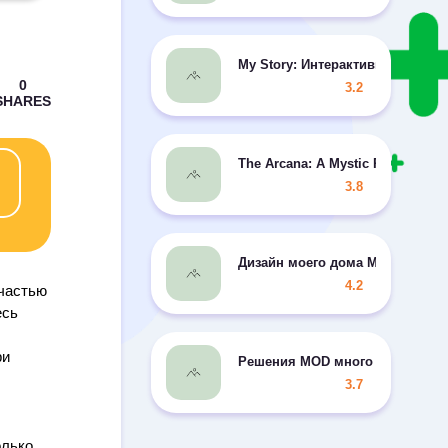
My Story: Интерактивные игры
3.2
The Arcana: A Mystic Romance 
3.8
Дизайн моего дома MOD неогра
4.2
 частью
есь
ри
Решения MOD много монет/ход
3.7
олько