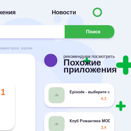
жения
Новости
Поиск
омментарии, оценки
рекомендуем посмотреть
Похожие
приложения
.1
Episode - выберите cвою исто
4.3
Клуб Романтики MOD свободн
3.4