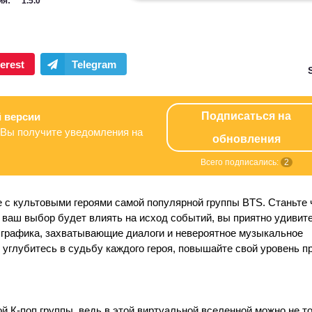
ия:
1.5.0
Подписаться на
 версии
Вы получите уведомления на
обновления
Всего подписались:
2
е с культовыми героями самой популярной группы BTS. Станьте
 ваш выбор будет влиять на исход событий, вы приятно удивит
я графика, захватывающие диалоги и невероятное музыкальное
углубитесь в судьбу каждого героя, повышайте свой уровень п
й К-поп группы, ведь в этой виртуальной вселенной можно не т