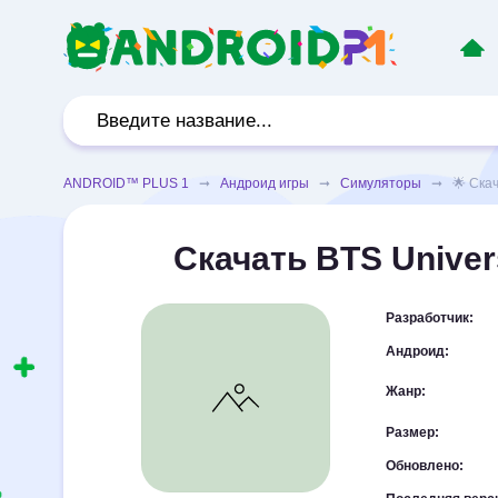
ANDROID™ PLUS 1
➞
Андроид игры
➞
Симуляторы
➞ 🌟 Скачат
Скачать BTS Univer
Разработчик:
Андроид:
Жанр:
Размер:
Обновлено: