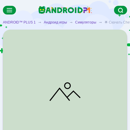
ANDROID™ PLUS 1
➞
Андроид игры
➞
Симуляторы
➞ 🌟 Скачать Chef 