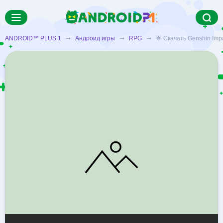
ANDROID™ PLUS 1
➞
Андроид игры
➞
RPG
➞ 🌟 Скачать Genshin Impa