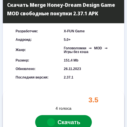
Скачать Merge Honey-Dream Design Game
MOD свободные покупки 2.37.1 APK
Разработчик:
X-FUN Game
Андроид:
5.0+
Головоломки ➞ MOD ➞
Жанр:
Игры без кэша
Размер:
151.4 Mb
Обновлено:
26.11.2023
Последняя версия:
2.37.1
3.5
4
голоса
Скачать