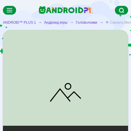
ANDROID™ PLUS 1
➞
Андроид игры
➞
Головоломки
➞ 🌟 Скачать Merg