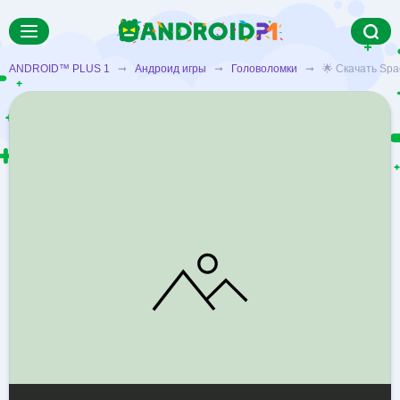
ANDROID™ PLUS 1
➞
Андроид игры
➞
Головоломки
➞ 🌟 Скачать Space