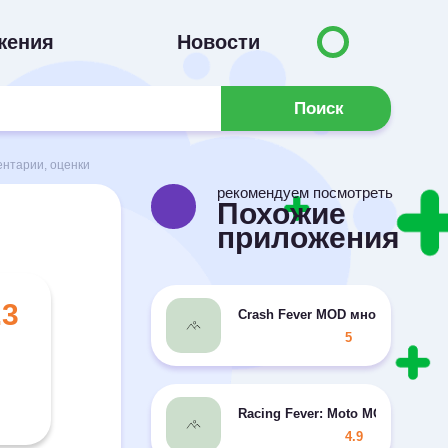
жения
Новости
Поиск
ентарии, оценки
рекомендуем посмотреть
Похожие
приложения
.3
Crash Fever MOD много урона/ни
5
Racing Fever: Moto MOD много д
4.9