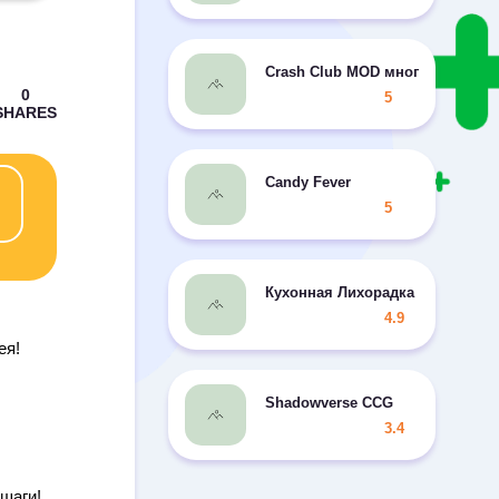
Crash Club MOD много жетонов
5
Candy Fever
5
Кухонная Лихорадка
4.9
ея!
Shadowverse CCG
3.4
 шаги!