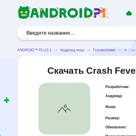
ANDROID™ PLUS 1
➞
Андроид игры
➞
Головоломки
➞ 🌟 Скача
Скачать Crash Fever
Разработчик:
Андроид:
Жанр:
Размер:
Обновлено: