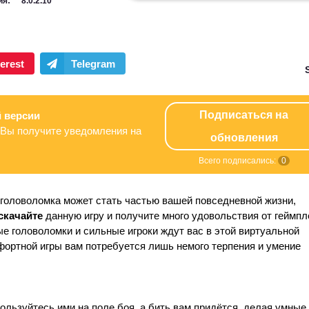
ия:
8.0.2.10
Подписаться на
 версии
Вы получите уведомления на
обновления
Всего подписались:
0
 головоломка может стать частью вашей повседневной жизни,
скачайте
данную игру и получите много удовольствия от геймпл
е головоломки и сильные игроки ждут вас в этой виртуальной
фортной игры вам потребуется лишь немого терпения и умение
ользуйтесь ими на поле боя, а бить вам придётся, делая умные