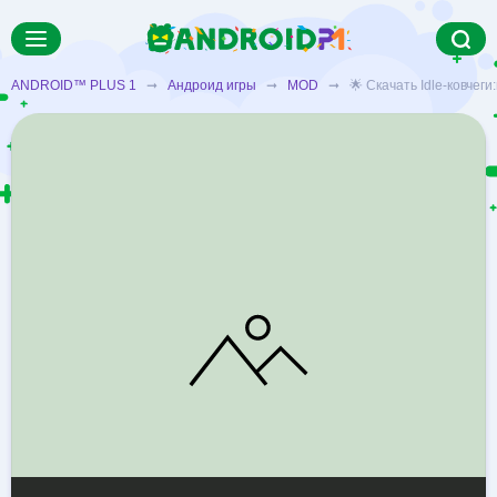
ANDROID™ PLUS 1
➞
Андроид игры
➞
MOD
➞ 🌟 Скачать Idle-ковчеги