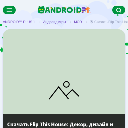
ANDROID™ PLUS 1
➞
Андроид игры
➞
MOD
➞ 🌟 Скачать Flip This Hou
Скачать Flip This House: Декор, дизайн и