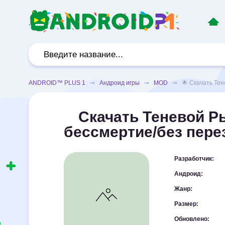
ANDROID™ PLUS 1
➞
Андроид игры
➞
MOD
➞ 🌟 Скачать Тене
Скачать Теневой Р
бессмертие/без пере
Разработчик:
Андроид:
Жанр:
Размер:
Обновлено: