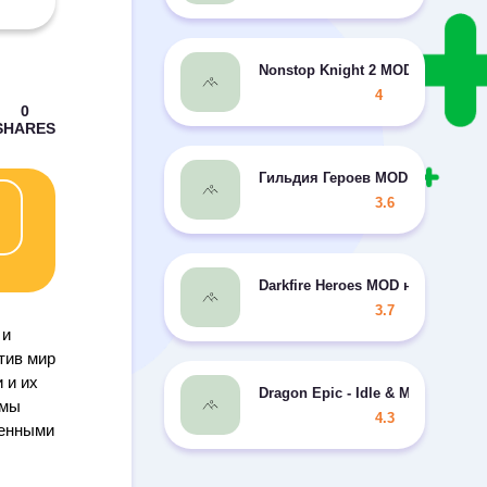
Nonstop Knight 2 MOD нет пере
4
Гильдия Героев MOD нет откат
3.6
Darkfire Heroes MOD неогранич
3.7
 и
тив мир
 и их
Dragon Epic - Idle & Merge - Ar
ьмы
4.3
шенными