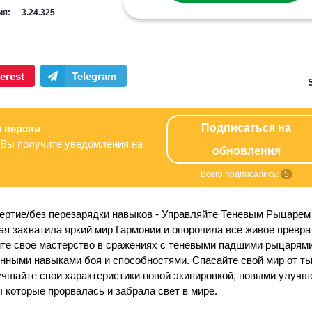
ия:
3.24.325
Подписаться на
 версии
Вы получите уведомления на
обновления
Всего подписались:
5
ртие/без перезарядки навыков
- Управляйте Теневым Рыцарем
ая захватила яркий мир Гармонии и опорочила все живое превра
те свое мастерство в сражениях с теневыми падшими рыцарями
енными навыками боя и способностями. Спасайте свой мир от т
лучшайте свои характеристики новой экипировкой, новыми улуч
которые прорвалась и забрала свет в мире.