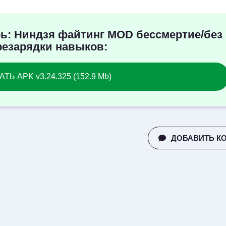
ь: Ниндзя файтинг MOD бессмертие/без
резарядки навыков:
ТЬ APK v3.24.325 (152.9 Mb)
ДОБАВИТЬ К