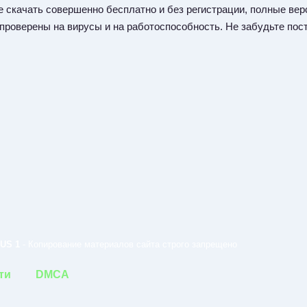
 скачать совершенно бесплатно и без регистрации, полные верс
 проверены на вирусы и на работоспособность. Не забудьте пост
US 1
- Копирование материалов сайта строго запрещено
ти
DMCA