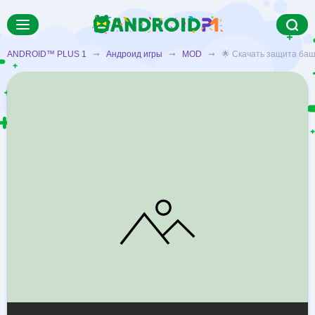
ANDROID™ PLUS 1
➞
Андроид игры
➞
MOD
➞ 🌟 Скачать защита башни