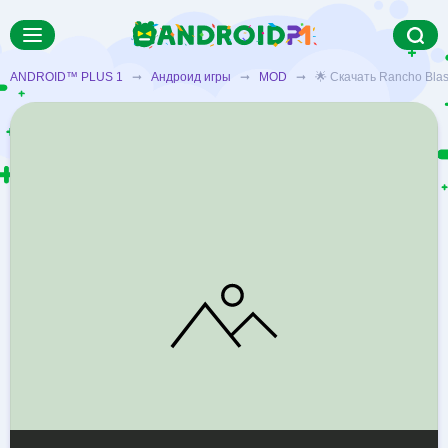
ANDROID™ PLUS 1
➞
Андроид игры
➞
MOD
➞ 🌟 Скачать Rancho Blast