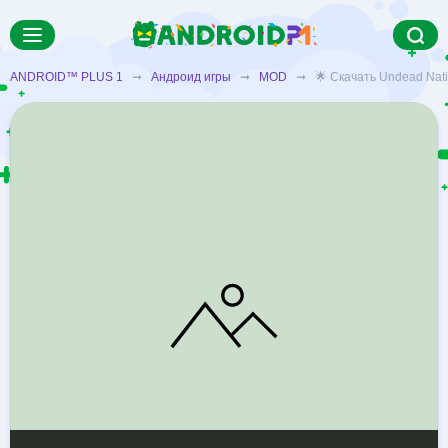
ANDROID™ PLUS 1
➞
Андроид игры
➞
MOD
➞ 🌟 Скачать Undead Natio