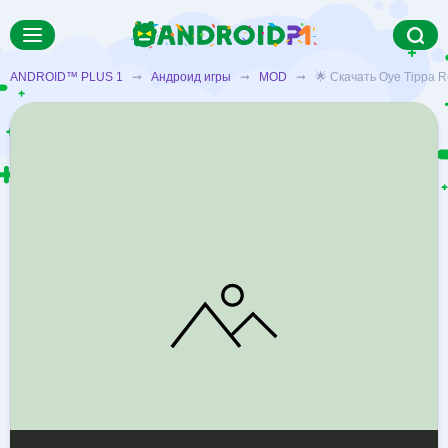
ANDROID™ PLUS 1
➞
Андроид игры
➞
MOD
➞ 🌟 Скачать Oye Tippa Ru