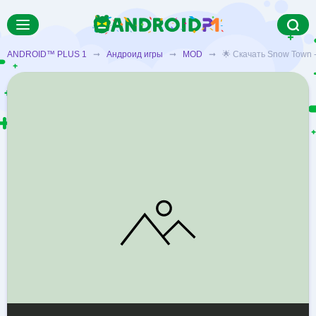
ANDROID™ PLUS 1
➞
Андроид игры
➞
MOD
➞ 🌟 Скачать Snow Town - I