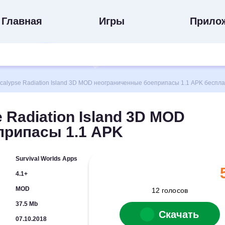
Главная
Игры
Прило
lypse Radiation Island 3D MOD неограниченные боеприпасы 1.1 APK беспла
 Radiation Island 3D MOD
припасы 1.1 APK
Survival Worlds Apps
4.1+
MOD
12
голосов
37.5 Mb
Скачать
07.10.2018