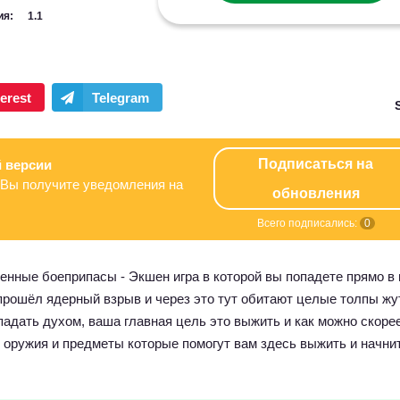
ия:
1.1
Подписаться на
 версии
Вы получите уведомления на
обновления
Всего подписались:
0
ченные боеприпасы - Экшен игра в которой вы попадете прямо в
прошёл ядерный взрыв и через это тут обитают целые толпы жу
падать духом, ваша главная цель это выжить и как можно скоре
е оружия и предметы которые помогут вам здесь выжить и начни