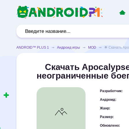
ANDROID™ PLUS 1
➞
Андроид игры
➞
MOD
➞ 🌟 Скачать Apoca
Скачать Apocalypse
неограниченные бое
Разработчик:
Андроид:
Жанр:
Размер:
Обновлено: