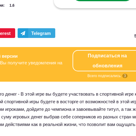
ия:
1.6
Подписаться на
 версии
Вы получите уведомления на
обновления
Всего подписались:
3
о денег - В этой игре вы будете участвовать в спортивной игре 
ой спортивной игры будете в восторге от возможностей в этой иг
и игроками, дойдите до чемпиона и завоевывайте титул, а так 
 суму игровых денег выбрав себе соперников из разных стран м
ми действиями как в реальной жизни, что позволит вам ощущать