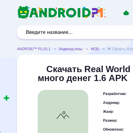
ANDROID™ PLUS 1
➞
Андроид игры
➞
MOD
➞ 🌟 Скачать Real 
Скачать Real World
много денег 1.6 APK
Разработчик:
Андроид:
Жанр:
Размер:
Обновлено: