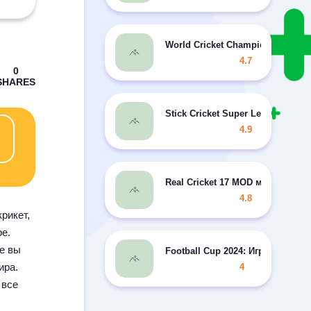
World Cricket Championship 2 
4.7
Stick Cricket Super League MOD 
4.9
Real Cricket 17 MOD много денег
4.8
крикет,
ре.
же вы
Football Cup 2024: Игры Футбо
ира.
4
 все