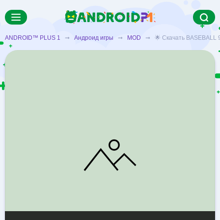
ANDROID™ PLUS 1
➞
Андроид игры
➞
MOD
➞ 🌟 Скачать BASEBALL 9 M