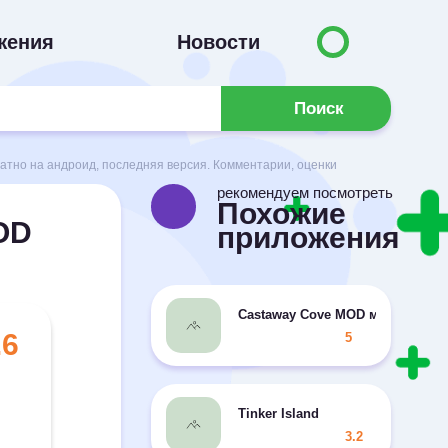
жения
Новости
Поиск
атно на андроид, последняя версия. Комментарии, оценки
рекомендуем посмотреть
Похожие
OD
приложения
Castaway Cove MOD много денег
.6
5
Tinker Island
3.2