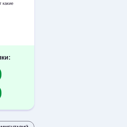
т какие
пки: