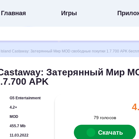
Главная
Игры
Прило
sland Castaway: Затерянный Мир MOD свободные покупки 1.7.700 APK беспл
d Castaway: Затерянный Мир M
.7.700 APK
G5 Entertainment
4
4.2+
MOD
79
голосов
455.7 Mb
Скачать
11.03.2022