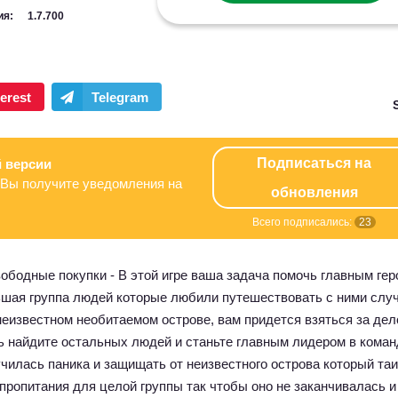
ия:
1.7.700
Подписаться на
 версии
Вы получите уведомления на
обновления
Всего подписались:
23
ободные покупки - В этой игре ваша задача помочь главным ге
льшая группа людей которые любили путешествовать с ними слу
неизвестном необитаемом острове, вам придется взяться за дел
ь найдите остальных людей и станьте главным лидером в коман
чилась паника и защищать от неизвестного острова который таи
ропитания для целой группы так чтобы оно не заканчивалась и