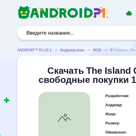
ANDROID™ PLUS 1
➞
Андроид игры
➞
MOD
➞ 🌟 Скачать The I
Скачать The Islan
свободные покупки 1
Разработчик:
Андроид:
Жанр:
Размер:
Обновлено: