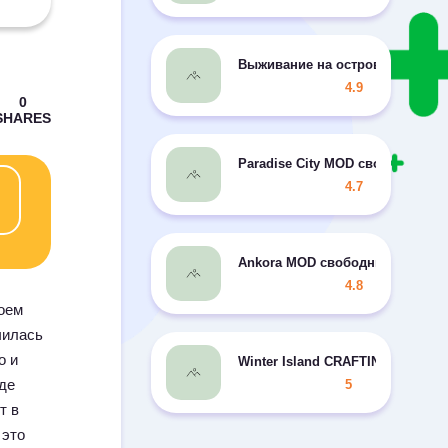
Выживание на острове арк кра
4.9
Paradise City MOD свободные п
4.7
Ankora MOD свободные покупк
4.8
роем
чилась
о и
Winter Island CRAFTING GAME 3
де
5
т в
 это