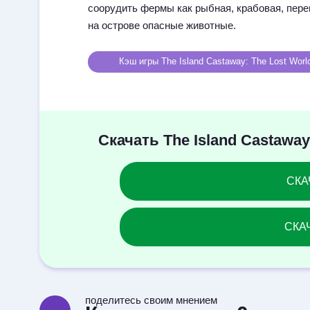
соорудить фермы как рыбная, крабовая, пере
на острове опасные животные.
Кэш игры The Island Castaway: The Lost Worl
Скачать The Island Castaw
СКАЧ
СКАЧ
поделитесь своим мнением