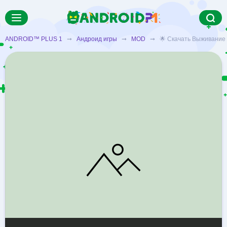
ANDROID™ PLUS 1
➞
Андроид игры
➞
MOD
➞ 🌟 Скачать Выживание на