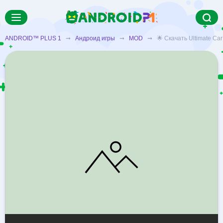
ANDROID™ PLUS 1
➞
Андроид игры
➞
MOD
➞ 🌟 Скачать Ultimate Car 