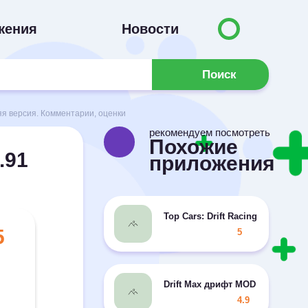
жения
Новости
Поиск
яя версия. Комментарии, оценки
рекомендуем посмотреть
Похожие
.91
приложения
Top Cars: Drift Racing MOD мног
5
5
Drift Max дрифт MOD много мон
4.9