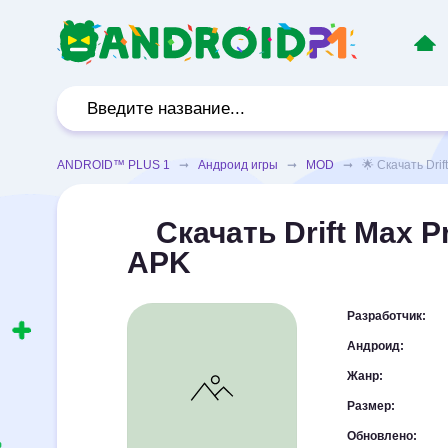
ANDROID™ PLUS 1
➞
Андроид игры
➞
MOD
➞ 🌟 Скачать Drift
Скачать Drift Max P
APK
Разработчик:
Андроид:
Жанр:
Размер:
Обновлено: