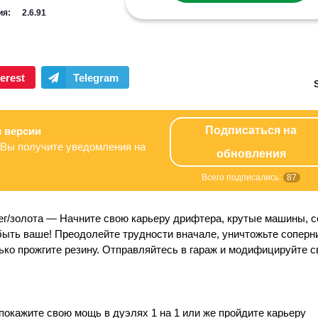
ия:
2.6.91
Подписаться на
 версии
Вы получите уведомления на
обновления
Всего подписались:
87
ег/золота
— Начните свою карьеру дрифтера, крутые машины, с
быть ваше! Преодолейте трудности вначале, уничтожьте соперн
ко прожгите резину. Отправляйтесь в гараж и модифицируйте с
покажите свою мощь в дуэлях 1 на 1 или же пройдите карьеру