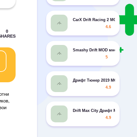
CarX Drift Racing 2 MOD много д
4.6
Smashy Drift MOD много денег
5
Дрифт Тюнер 2019 MOD много д
4.9
отни
иков,
вои
Drift Max City Дрифт MOD много
4.9