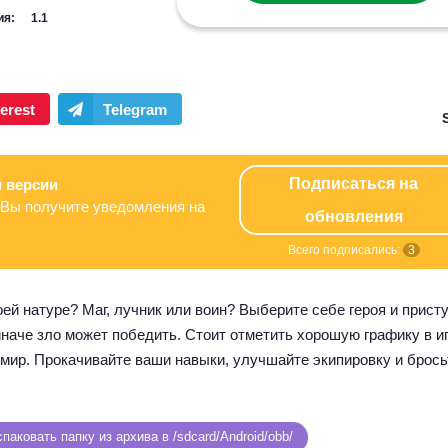
ия:
1.1
Подписаться на
 версии
Вы получите уведомления на
обновления
Всего подписались:
3
оей натуре? Маг, лучник или воин? Выберите себе героя и прист
наче зло может победить. Стоит отметить хорошую графику в иг
 мир. Прокачивайте ваши навыки, улучшайте экипировку и брось
паковать папку из архива в /sdcard/Android/obb/