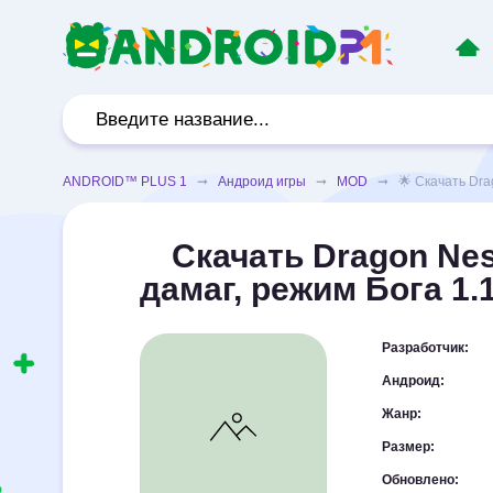
ANDROID™ PLUS 1
➞
Андроид игры
➞
MOD
➞ 🌟 Скачать Drago
Скачать Dragon Nes
дамаг, режим Бога 1.
Разработчик:
Андроид:
Жанр:
Размер:
Обновлено: