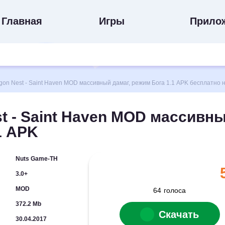
Главная
Игры
Прило
n Nest - Saint Haven MOD массивный дамаг, режим Бога 1.1 APK бесплатно 
t - Saint Haven MOD массивн
1 APK
Nuts Game-TH
3.0+
MOD
64
голоса
372.2 Mb
Скачать
30.04.2017