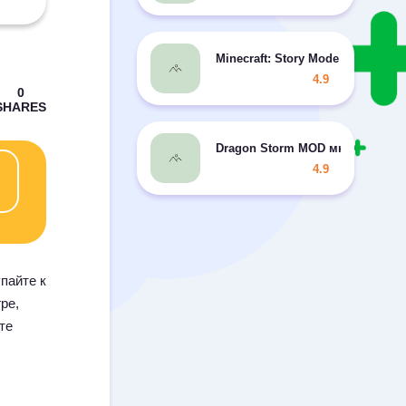
Minecraft: Story Mode MOD все
4.9
Dragon Storm MOD много денег
4.9
упайте к
ре,
те