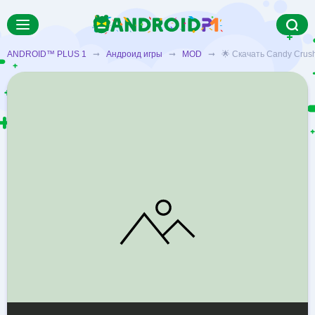
ANDROID™ PLUS 1
➞
Андроид игры
➞
MOD
➞ 🌟 Скачать Candy Crush 