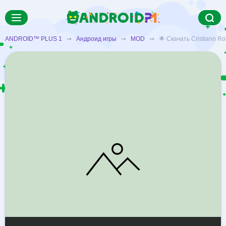
ANDROID™ PLUS 1
➞
Андроид игры
➞
MOD
➞ 🌟 Скачать Cristiano Ron