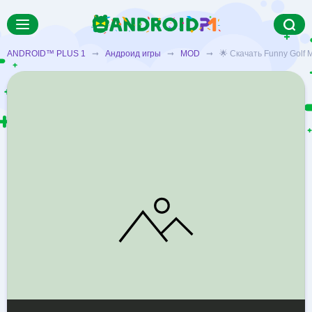
ANDROID™ PLUS 1
➞
Андроид игры
➞
MOD
➞ 🌟 Скачать Funny Golf M