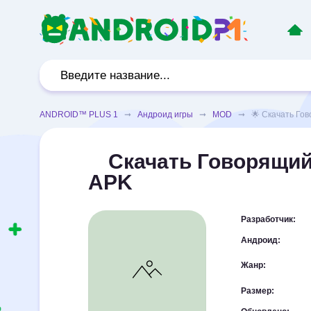
ANDROID™ PLUS 1
➞
Андроид игры
➞
MOD
➞ 🌟 Скачать Гово
Скачать Говорящий
APK
Разработчик:
Андроид:
Жанр:
Размер: