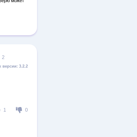
оверю может
2
3.2.2
1
0