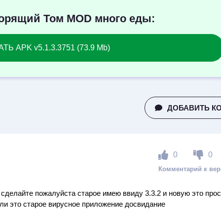
ворящий Том MOD много еды:
ТЬ APK v5.1.3.3751 (73.9 Mb)
ДОБАВИТЬ К
0
0
сделайте пожалуйста старое имею ввиду 3.3.2 и новую это прос
али это старое вирусное приложение досвидание