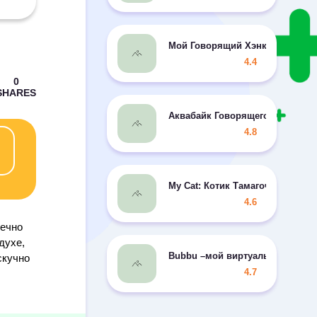
Мой Говорящий Хэнк
4.4
Аквабайк Говорящего Тома 2 M
4.8
My Cat: Котик Тамагочи Питом
4.6
нечно
духе,
Bubbu –мой виртуальный пито
скучно
4.7