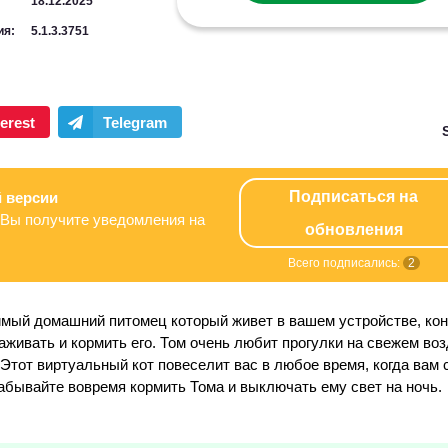
18.12.2025
ия:
5.1.3.3751
Подписаться на
 версии
Вы получите уведомления на
обновления
Всего подписались:
2
мый домашний питомец который живет в вашем устройстве, ко
живать и кормить его. Том очень любит прогулки на свежем воз
 Этот виртуальный кот повеселит вас в любое время, когда вам 
забывайте вовремя кормить Тома и выключать ему свет на ночь.