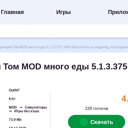
Главная
Игры
Прило
рящий Том MOD много еды 5.1.3.3751 APK бесплатно на андроид, последняя
 Том MOD много еды 5.1.3.375
Outfit7
4
6.0+
MOD ➞ Симуляторы
228
голосов
➞ Игры без кэша
73.9 Mb
Скачать