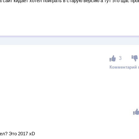
 сайт кидает хотел поиграть в старую версию а тут это щас пр
3
ел? Это 2017 xD