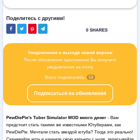
Уведомления о выходе новой версии
После обновления приложения Вы получите
уведомления на почту
Всего подписались:
58
Подписаться на обновления
PewDiePie's Tuber Simulator MOD много денег
- Вам
предстоит стать такими же известными Ютуберами, как
PewDiePie. Мечтали стать звездой ютуба? Тогда это реально!
Скачивайте игру и начните свою карьеру с нуля, записывайте