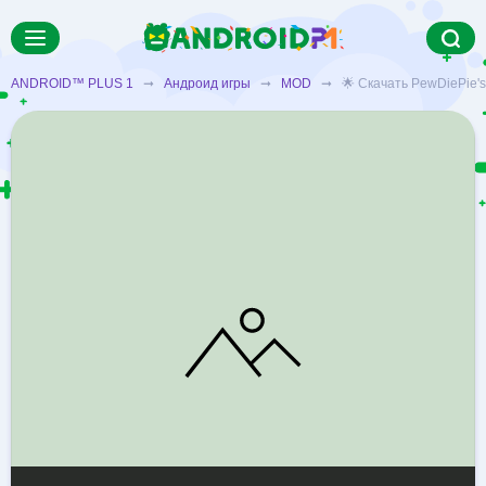
ANDROID™ PLUS 1
➞
Андроид игры
➞
MOD
➞ 🌟 Скачать PewDiePie's 