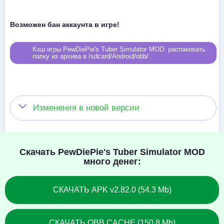
Возможен бан аккаунта в игре!
Кэш игры PewDiePie's Tuber Simulator MOD: распаковать
папку из архива в /sdcard/Android/obb/
Изменения в новой версии
Скачать PewDiePie's Tuber Simulator MOD
много денег:
СКАЧАТЬ APK v2.82.0 (54.3 Mb)
СКАЧАТЬ OBB CACHE (150.8 Mb)