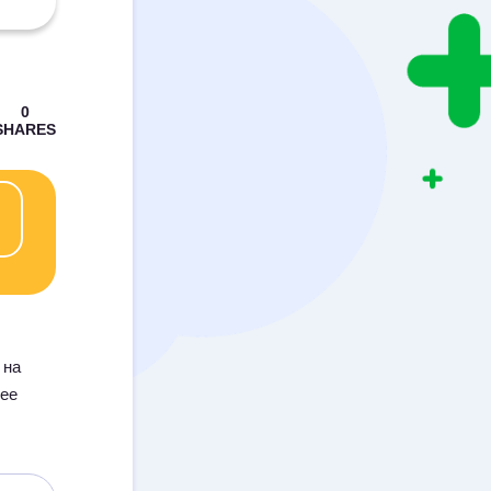
 на
щее