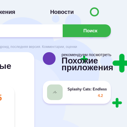
жения
Новости
Поиск
дроид, последняя версия. Комментарии, оценки
рекомендуем посмотреть
Похожие
ные
приложения
Splashy Cats: Endless ZigZag
5
4.2