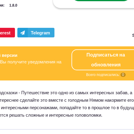
ия:
1.8.0
Подписаться на
 версии
Вы получите уведомления на
обновления
Всего подписались:
0
одсказки - Путешествие это одно из самых интересных забав, а
тереснее сделайте это вместе с голодным Нямом накормите его
 интересными персонажами, попадайте то в прошлое то в буду
ется решать сложные и интересные головоломки.