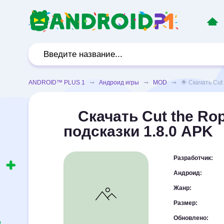
ANDROID™ PLUS 1
➞
Андроид игры
➞
MOD
➞ 🌟 Скачать Cut t
Скачать Cut the Ro
подсказки 1.8.0 APK
Разработчик:
Андроид:
Жанр:
Размер:
Обновлено: