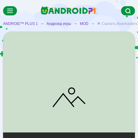
ANDROID™ PLUS 1
➞
Андроид игры
➞
MOD
➞ 🌟 Скачать Bowmasters M