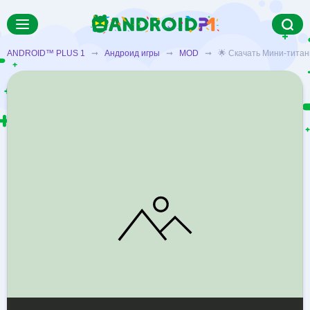
ANDROID™ PLUS 1
➞
Андроид игры
➞
MOD
➞ 🌟 Скачать Мини-титаны: