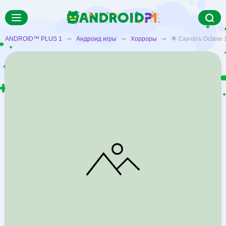
ANDROID™ PLUS 1
➞
Андроид игры
➞
Хорроры
➞ 🌟 Скачать Octave 1